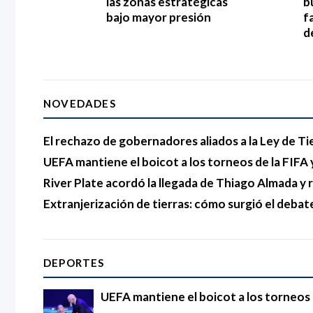
las zonas estratégicas
b
bajo mayor presión
f
d
NOVEDADES
El rechazo de gobernadores aliados a la Ley de Ti
UEFA mantiene el boicot a los torneos de la FIFA y
River Plate acordó la llegada de Thiago Almada 
Extranjerización de tierras: cómo surgió el debat
DEPORTES
UEFA mantiene el boicot a los torneos d