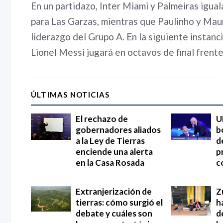
En un partidazo, Inter Miami y Palmeiras igua
para Las Garzas, mientras que Paulinho y Maur
liderazgo del Grupo A. En la siguiente instanc
Lionel Messi jugará en octavos de final frente
ÚLTIMAS NOTICIAS
El rechazo de
U
gobernadores aliados
b
a la Ley de Tierras
d
enciende una alerta
p
en la Casa Rosada
c
Extranjerización de
Z
tierras: cómo surgió el
h
debate y cuáles son
d