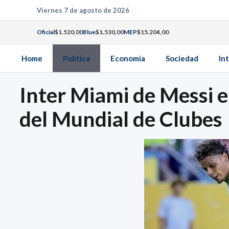
Saltar
Viernes 7 de agosto de 2026
al
Oficial
$1.520,00
Blue
$1.530,00
MEP
$15.204,00
contenido
Home
Política
Economía
Sociedad
In
Inter Miami de Messi e
del Mundial de Clubes