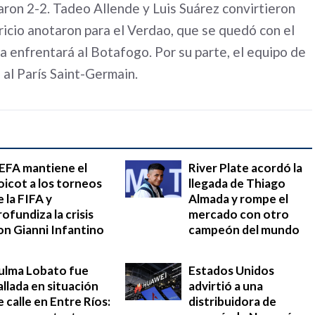
laron 2-2. Tadeo Allende y Luis Suárez convirtieron
icio anotaron para el Verdao, que se quedó con el
ia enfrentará al Botafogo. Por su parte, el equipo de
 al París Saint-Germain.
EFA mantiene el
River Plate acordó la
oicot a los torneos
llegada de Thiago
e la FIFA y
Almada y rompe el
rofundiza la crisis
mercado con otro
on Gianni Infantino
campeón del mundo
ulma Lobato fue
Estados Unidos
allada en situación
advirtió a una
e calle en Entre Ríos:
distribuidora de