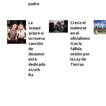
padre
La
Crece el
Joaqui
malestar
aclaró si
en el
su nueva
oficialismo
canción
tras la
de
fallida
desamor
sesión por
está
la Ley de
dedicada
Tierras
a Luck
Ra