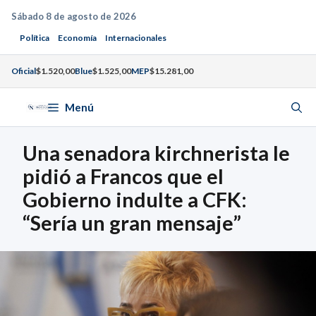
Saltar
Sábado 8 de agosto de 2026
al
Política
Economía
Internacionales
contenido
Oficial
$1.520,00
Blue
$1.525,00
MEP
$15.281,00
Menú
Una senadora kirchnerista le
pidió a Francos que el
Gobierno indulte a CFK:
“Sería un gran mensaje”