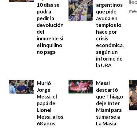
10 días se
argentinos
podrá
que pide
pedir la
ayuda en
devolución
templos lo
del
hace por
inmueble si
crisis
el inquilino
económica,
no paga
según un
informe de
la UBA
Murió
Messi
Jorge
descartó
Messi, el
que Thiago
papá de
deje Inter
Lionel
Miami para
Messi, a los
sumarse a
68 años
La Masia