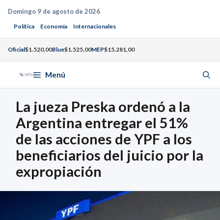
Saltar
Domingo 9 de agosto de 2026
al
Política
Economía
Internacionales
contenido
Oficial
$1.520,00
Blue
$1.525,00
MEP
$15.281,00
Menú
La jueza Preska ordenó a la
Argentina entregar el 51%
de las acciones de YPF a los
beneficiarios del juicio por la
expropiación