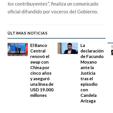
los contribuyentes”, finaliza un comunicado
oficial difundido por voceros del Gobierno.
ÚLTIMAS NOTICIAS
El Banco
La
Central
declaración
renovó el
de Facundo
swap con
Moyano
China por
ante la
cinco años
Justicia
y aseguró
tras el
una línea de
episodio
USD 19.000
con
millones
Candela
Arizaga