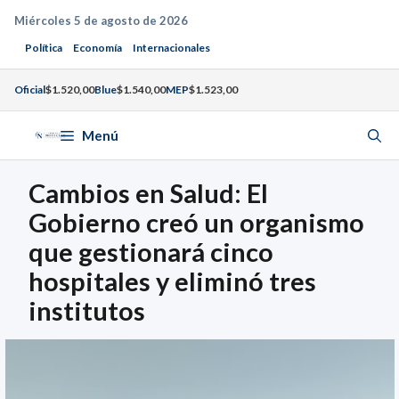
Saltar
Miércoles 5 de agosto de 2026
al
Política
Economía
Internacionales
contenido
Oficial
$1.520,00
Blue
$1.540,00
MEP
$1.523,00
Menú
Cambios en Salud: El
Gobierno creó un organismo
que gestionará cinco
hospitales y eliminó tres
institutos