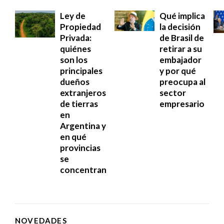
Ley de
Qué implica
Propiedad
la decisión
Privada:
de Brasil de
quiénes
retirar a su
son los
embajador
principales
y por qué
dueños
preocupa al
extranjeros
sector
de tierras
empresario
en
Argentina y
en qué
provincias
se
concentran
NOVEDADES