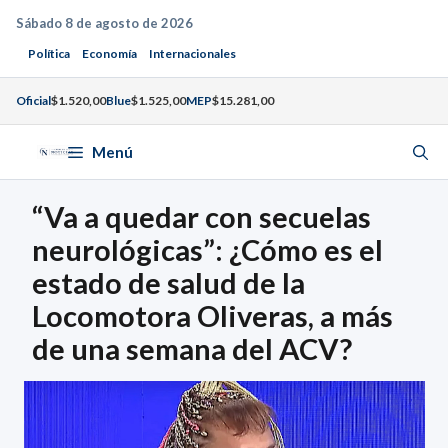
Saltar
Sábado 8 de agosto de 2026
al
Política
Economía
Internacionales
contenido
Oficial
$1.520,00
Blue
$1.525,00
MEP
$15.281,00
Menú
“Va a quedar con secuelas
neurológicas”: ¿Cómo es el
estado de salud de la
Locomotora Oliveras, a más
de una semana del ACV?