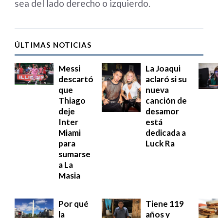
sea del lado derecho o izquierdo.
ÚLTIMAS NOTICIAS
Messi
La Joaqui
descartó
aclaró si su
que
nueva
Thiago
canción de
deje
desamor
Inter
está
Miami
dedicada a
para
Luck Ra
sumarse
a La
Masia
Por qué
Tiene 119
la
años y