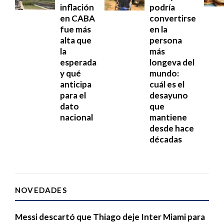
inflación
podría
en CABA
convertirse
fue más
en la
alta que
persona
la
más
esperada
longeva del
y qué
mundo:
anticipa
cuál es el
para el
desayuno
dato
que
nacional
mantiene
desde hace
décadas
NOVEDADES
Messi descartó que Thiago deje Inter Miami para