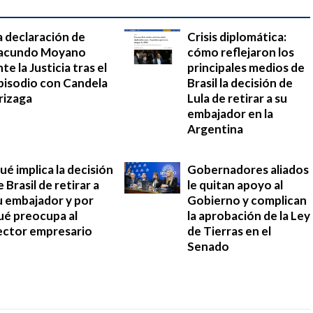
a declaración de
Crisis diplomática:
acundo Moyano
cómo reflejaron los
te la Justicia tras el
principales medios de
pisodio con Candela
Brasil la decisión de
rizaga
Lula de retirar a su
embajador en la
Argentina
ué implica la decisión
Gobernadores aliados
e Brasil de retirar a
le quitan apoyo al
u embajador y por
Gobierno y complican
ué preocupa al
la aprobación de la Ley
ector empresario
de Tierras en el
Senado