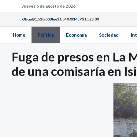
Saltar
Jueves 6 de agosto de 2026
al
Oficial
$1.520,00
Blue
$1.540,00
MEP
$1.523,00
contenido
Home
Política
Economía
Sociedad
In
Fuga de presos en La 
de una comisaría en I