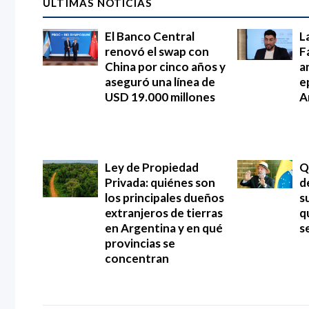
ÚLTIMAS NOTICIAS
El Banco Central
L
renovó el swap con
F
China por cinco años y
an
aseguró una línea de
e
USD 19.000 millones
A
Ley de Propiedad
Q
Privada: quiénes son
d
los principales dueños
s
extranjeros de tierras
q
en Argentina y en qué
s
provincias se
concentran