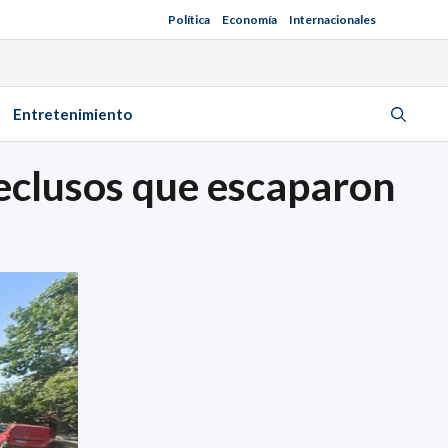
Política
Economía
Internacionales
Entretenimiento
reclusos que escaparon