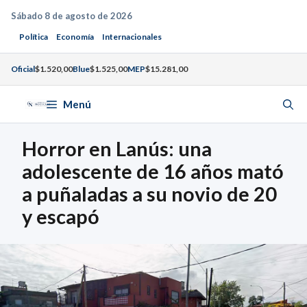
Saltar
Sábado 8 de agosto de 2026
al
Política
Economía
Internacionales
contenido
Oficial
$1.520,00
Blue
$1.525,00
MEP
$15.281,00
Menú
Horror en Lanús: una
adolescente de 16 años mató
a puñaladas a su novio de 20
y escapó