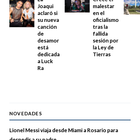
Joaqui
malestar
aclaró si
en el
su nueva
oficialismo
canción
tras la
de
fallida
desamor
sesión por
está
la Ley de
dedicada
Tierras
a Luck
Ra
NOVEDADES
Lionel Messi viaja desde Miami a Rosario para
despedir a su padre