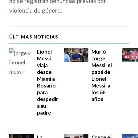
no se registran denuncias previas por
violencia de género.
ÚLTIMAS NOTICIAS
Lionel
Murió
Messi
Jorge
viaja
Messi, el
desde
papá de
Miami a
Lionel
Rosario
Messi, a
para
los 68
despedir
años
a su
padre
La
Crece el