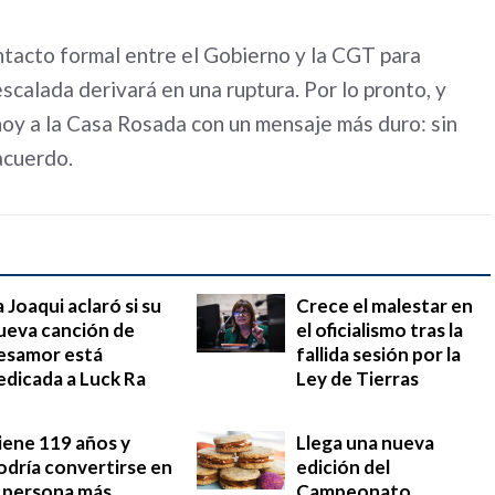
ontacto formal entre el Gobierno y la CGT para
escalada derivará en una ruptura. Por lo pronto, y
 hoy a la Casa Rosada con un mensaje más duro: sin
acuerdo.
a Joaqui aclaró si su
Crece el malestar en
ueva canción de
el oficialismo tras la
esamor está
fallida sesión por la
edicada a Luck Ra
Ley de Tierras
iene 119 años y
Llega una nueva
odría convertirse en
edición del
a persona más
Campeonato