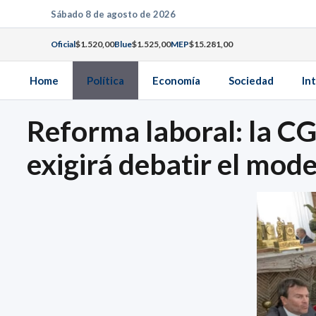
Saltar
Sábado 8 de agosto de 2026
al
Oficial
$1.520,00
Blue
$1.525,00
MEP
$15.281,00
contenido
Home
Política
Economía
Sociedad
In
Reforma laboral: la C
exigirá debatir el mod