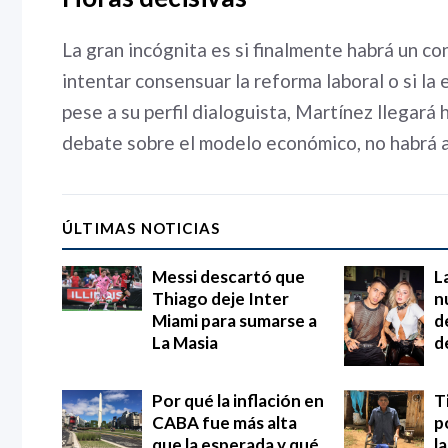
La gran incógnita es si finalmente habrá un c
intentar consensuar la reforma laboral o si la 
pese a su perfil dialoguista, Martínez llegará
debate sobre el modelo económico, no habrá 
ÚLTIMAS NOTICIAS
Messi descartó que
L
Thiago deje Inter
n
Miami para sumarse a
d
La Masia
d
Por qué la inflación en
T
CABA fue más alta
p
que la esperada y qué
l