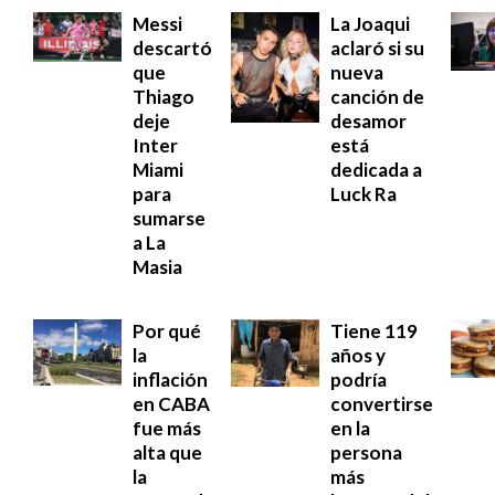
Messi
La Joaqui
descartó
aclaró si su
que
nueva
Thiago
canción de
deje
desamor
Inter
está
Miami
dedicada a
para
Luck Ra
sumarse
a La
Masia
Por qué
Tiene 119
la
años y
inflación
podría
en CABA
convertirse
fue más
en la
alta que
persona
la
más