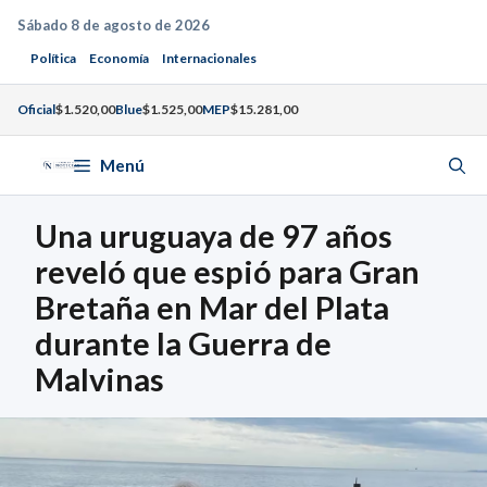
Saltar
Sábado 8 de agosto de 2026
al
Política
Economía
Internacionales
contenido
Oficial
$1.520,00
Blue
$1.525,00
MEP
$15.281,00
Menú
Una uruguaya de 97 años
reveló que espió para Gran
Bretaña en Mar del Plata
durante la Guerra de
Malvinas