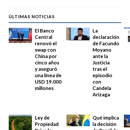
ÚLTIMAS NOTICIAS
El Banco
La
Central
declaración
renovó el
de Facundo
swap con
Moyano
China por
ante la
cinco años
Justicia
y aseguró
tras el
una línea de
episodio
USD 19.000
con
millones
Candela
Arizaga
Ley de
Qué implica
Propiedad
la decisión