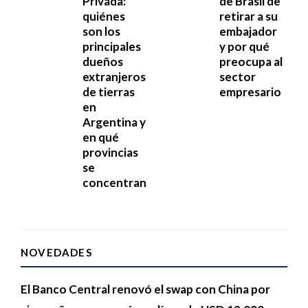
Privada:
de Brasil de
quiénes
retirar a su
son los
embajador
principales
y por qué
dueños
preocupa al
extranjeros
sector
de tierras
empresario
en
Argentina y
en qué
provincias
se
concentran
NOVEDADES
El Banco Central renovó el swap con China por