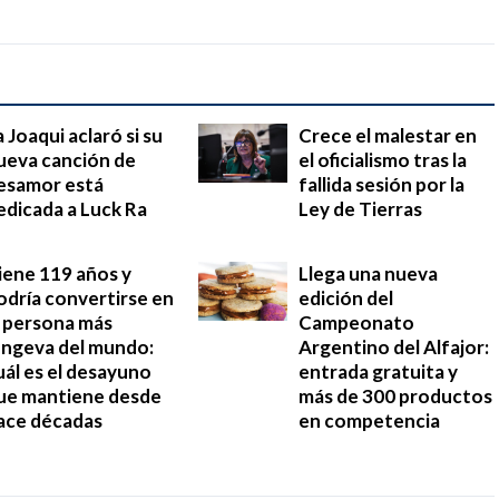
a Joaqui aclaró si su
Crece el malestar en
ueva canción de
el oficialismo tras la
esamor está
fallida sesión por la
edicada a Luck Ra
Ley de Tierras
iene 119 años y
Llega una nueva
odría convertirse en
edición del
a persona más
Campeonato
ongeva del mundo:
Argentino del Alfajor:
uál es el desayuno
entrada gratuita y
ue mantiene desde
más de 300 productos
ace décadas
en competencia