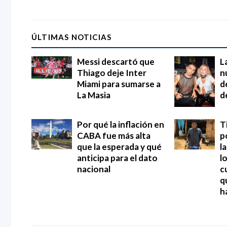
ÚLTIMAS NOTICIAS
Messi descartó que
L
Thiago deje Inter
n
Miami para sumarse a
d
La Masia
d
Por qué la inflación en
T
CABA fue más alta
p
que la esperada y qué
l
anticipa para el dato
l
nacional
c
q
h