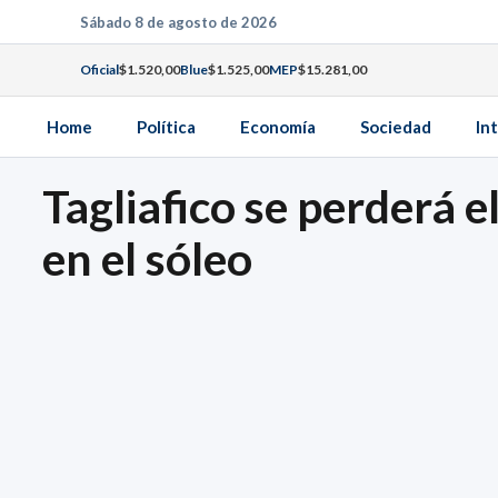
Saltar
Sábado 8 de agosto de 2026
al
Oficial
$1.520,00
Blue
$1.525,00
MEP
$15.281,00
contenido
Home
Política
Economía
Sociedad
In
Tagliafico se perderá e
en el sóleo