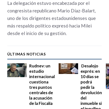
La delegación estuvo encabezada por el
congresista republicano Mario Díaz-Balart,
uno de los dirigentes estadounidenses que
más respaldo político expresó hacia Milei
desde el inicio de su gestión.
ÚLTIMAS NOTICIAS
Rudnev: un
Desalojo
estudio
exprés: en
internacional
10 días se
cuestiona
podrá
tres puntos
pedir la
centrales de
devolución
la acusación
del
de la Fiscalía
inmueble si
el inquilino