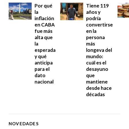
Por qué
Tiene 119
la
años y
inflación
podría
en CABA
convertirse
fue más
en la
alta que
persona
la
más
esperada
longeva del
y qué
mundo:
anticipa
cuál es el
para el
desayuno
dato
que
nacional
mantiene
desde hace
décadas
NOVEDADES