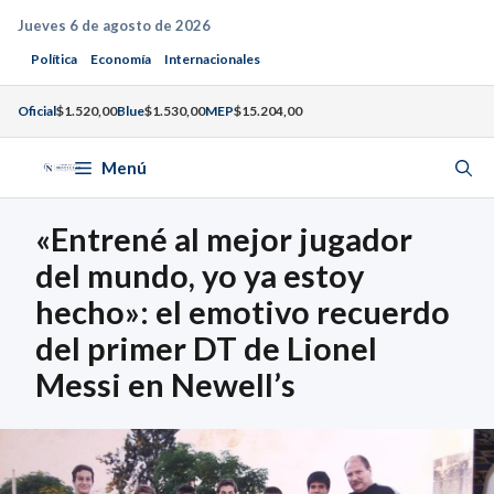
Saltar
Jueves 6 de agosto de 2026
al
Política
Economía
Internacionales
contenido
Oficial
$1.520,00
Blue
$1.530,00
MEP
$15.204,00
Menú
«Entrené al mejor jugador
del mundo, yo ya estoy
hecho»: el emotivo recuerdo
del primer DT de Lionel
Messi en Newell’s