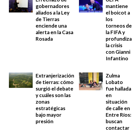
gobernadores
mantiene
aliados a la Ley
el boicot a
de Tierras
los
enciende una
torneos de
alerta en la Casa
la FIFA y
Rosada
profundiza
la crisis
con Gianni
Infantino
Extranjerización
Zulma
de tierras: cómo
Lobato
surgió el debate
fue hallada
y cuáles son las
en
zonas
situación
estratégicas
de calle en
bajo mayor
Entre Ríos:
presión
buscan
contactar