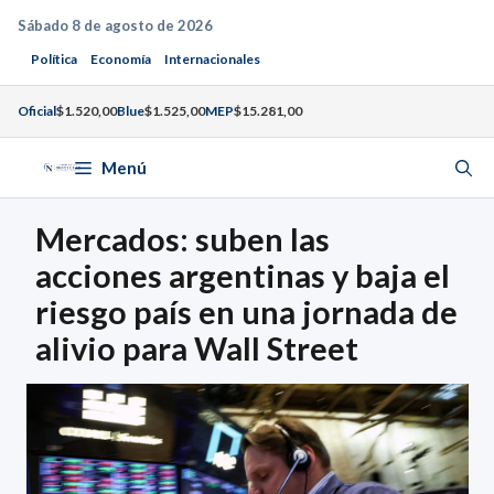
Saltar
Sábado 8 de agosto de 2026
al
Política
Economía
Internacionales
contenido
Oficial
$1.520,00
Blue
$1.525,00
MEP
$15.281,00
Menú
Mercados: suben las
acciones argentinas y baja el
riesgo país en una jornada de
alivio para Wall Street