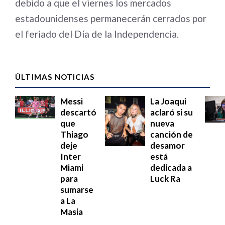
debido a que el viernes los mercados
estadounidenses permanecerán cerrados por
el feriado del Día de la Independencia.
ÚLTIMAS NOTICIAS
Messi
La Joaqui
descartó
aclaró si su
que
nueva
Thiago
canción de
deje
desamor
Inter
está
Miami
dedicada a
para
Luck Ra
sumarse
a La
Masia