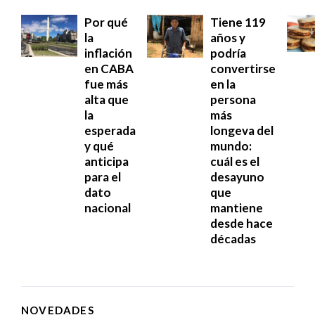
Por qué
Tiene 119
la
años y
inflación
podría
en CABA
convertirse
fue más
en la
alta que
persona
la
más
esperada
longeva del
y qué
mundo:
anticipa
cuál es el
para el
desayuno
dato
que
nacional
mantiene
desde hace
décadas
NOVEDADES