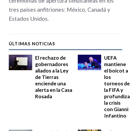
ceremonias de apertura simultáneas en los
tres países anfitriones: México, Canadá y
Estados Unidos.
ÚLTIMAS NOTICIAS
El rechazo de
UEFA
gobernadores
mantiene
aliados a la Ley
el boicot a
de Tierras
los
enciende una
torneos de
alerta en la Casa
la FIFA y
Rosada
profundiza
la crisis
con Gianni
Infantino