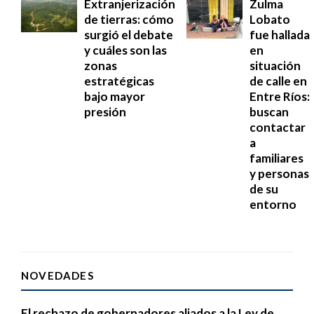
Extranjerización
Zulma
de tierras: cómo
Lobato
surgió el debate
fue hallada
y cuáles son las
en
zonas
situación
estratégicas
de calle en
bajo mayor
Entre Ríos:
presión
buscan
contactar
a
familiares
y personas
de su
entorno
NOVEDADES
El rechazo de gobernadores aliados a la Ley de