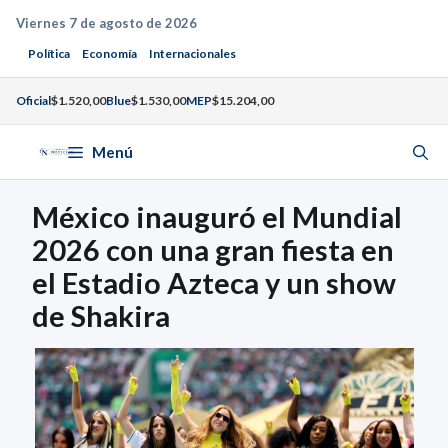
Saltar
Viernes 7 de agosto de 2026
al
Política
Economía
Internacionales
contenido
Oficial
$1.520,00
Blue
$1.530,00
MEP
$15.204,00
Menú
México inauguró el Mundial
2026 con una gran fiesta en
el Estadio Azteca y un show
de Shakira