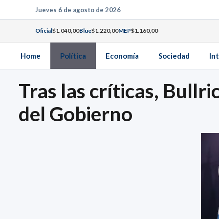
Saltar
Jueves 6 de agosto de 2026
al
Oficial
$1.040,00
Blue
$1.220,00
MEP
$1.160,00
contenido
Home
Política
Economía
Sociedad
In
Tras las críticas, Bullr
del Gobierno