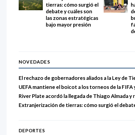
tierras: cómo surgió el
h
debate y cuáles son
d
las zonas estratégicas
b
bajo mayor presión
f
d
NOVEDADES
El rechazo de gobernadores aliados a la Ley de Ti
UEFA mantiene el boicot a los torneos de la FIFA y
River Plate acordó la llegada de Thiago Almada 
Extranjerización de tierras: cómo surgió el debat
DEPORTES