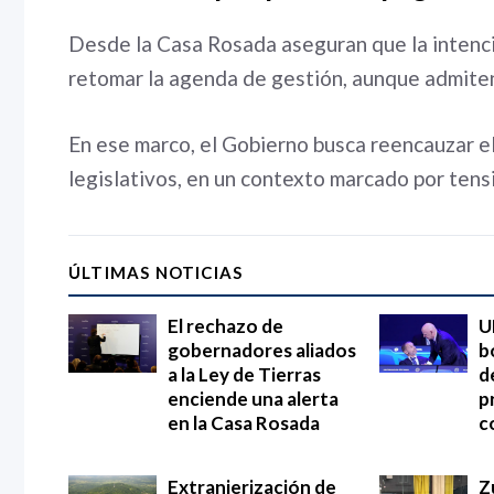
Desde la Casa Rosada aseguran que la intención
retomar la agenda de gestión, aunque admiten 
En ese marco, el Gobierno busca reencauzar e
legislativos, en un contexto marcado por tens
ÚLTIMAS NOTICIAS
El rechazo de
U
gobernadores aliados
b
a la Ley de Tierras
d
enciende una alerta
p
en la Casa Rosada
c
Extranjerización de
Z