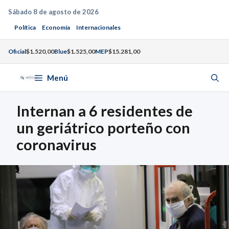
Saltar
Sábado 8 de agosto de 2026
al
Política
Economía
Internacionales
contenido
Oficial
$1.520,00
Blue
$1.525,00
MEP
$15.281,00
Menú
Internan a 6 residentes de
un geriátrico porteño con
coronavirus