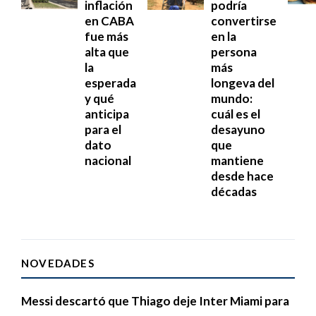
inflación
podría
en CABA
convertirse
fue más
en la
alta que
persona
la
más
esperada
longeva del
y qué
mundo:
anticipa
cuál es el
para el
desayuno
dato
que
nacional
mantiene
desde hace
décadas
NOVEDADES
Messi descartó que Thiago deje Inter Miami para