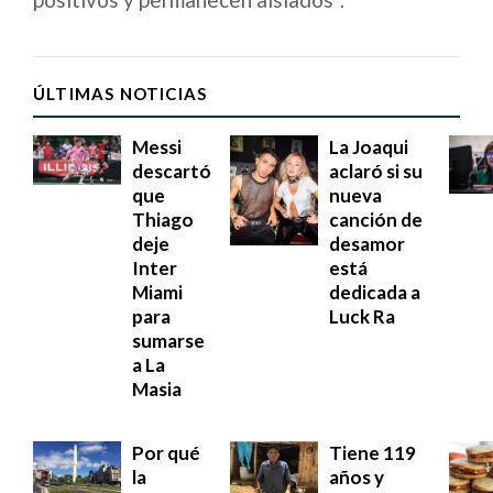
ÚLTIMAS NOTICIAS
Messi
La Joaqui
descartó
aclaró si su
que
nueva
Thiago
canción de
deje
desamor
Inter
está
Miami
dedicada a
para
Luck Ra
sumarse
a La
Masia
Por qué
Tiene 119
la
años y