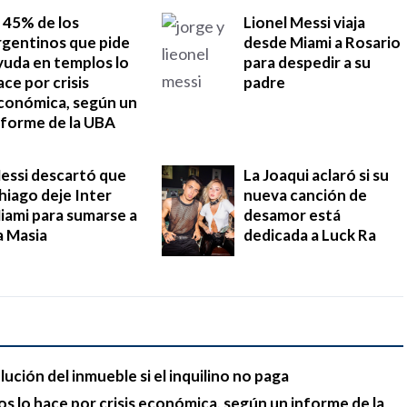
l 45% de los
Lionel Messi viaja
rgentinos que pide
desde Miami a Rosario
yuda en templos lo
para despedir a su
ace por crisis
padre
conómica, según un
nforme de la UBA
essi descartó que
La Joaqui aclaró si su
hiago deje Inter
nueva canción de
iami para sumarse a
desamor está
a Masia
dedicada a Luck Ra
lución del inmueble si el inquilino no paga
s lo hace por crisis económica, según un informe de la