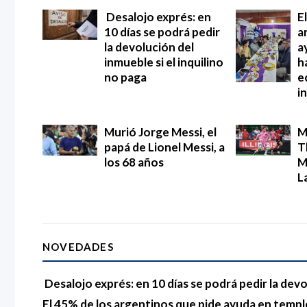
Desalojo exprés: en
E
10 días se podrá pedir
a
la devolución del
a
inmueble si el inquilino
h
no paga
e
i
Murió Jorge Messi, el
M
papá de Lionel Messi, a
T
los 68 años
M
L
NOVEDADES
Desalojo exprés: en 10 días se podrá pedir la devo
El 45% de los argentinos que pide ayuda en templo