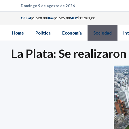
Saltar
Domingo 9 de agosto de 2026
al
Oficial
$1.520,00
Blue
$1.525,00
MEP
$15.281,00
contenido
Home
Política
Economía
Sociedad
In
La Plata: Se realizaron