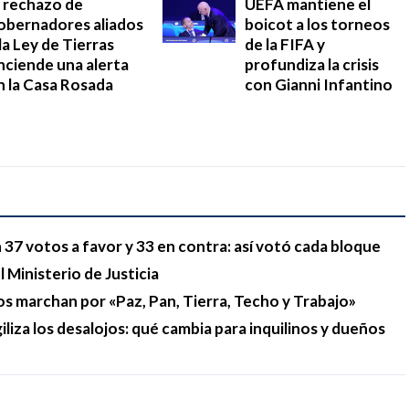
l rechazo de
UEFA mantiene el
obernadores aliados
boicot a los torneos
 la Ley de Tierras
de la FIFA y
nciende una alerta
profundiza la crisis
n la Casa Rosada
con Gianni Infantino
37 votos a favor y 33 en contra: así votó cada bloque
 Ministerio de Justicia
os marchan por «Paz, Pan, Tierra, Techo y Trabajo»
liza los desalojos: qué cambia para inquilinos y dueños