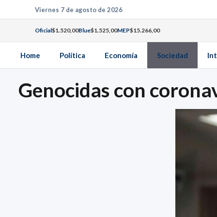
Saltar
Viernes 7 de agosto de 2026
al
Oficial
$1.520,00
Blue
$1.525,00
MEP
$15.266,00
contenido
Home
Política
Economía
Sociedad
In
Genocidas con coronav