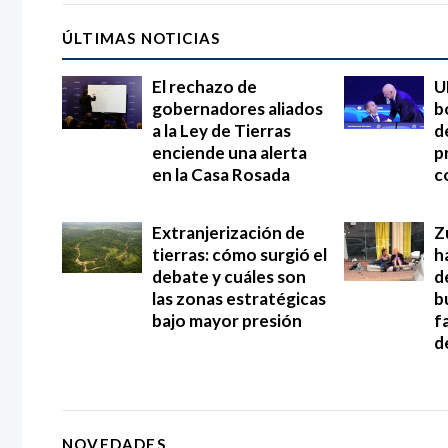
ÚLTIMAS NOTICIAS
El rechazo de
U
gobernadores aliados
b
a la Ley de Tierras
d
enciende una alerta
p
en la Casa Rosada
c
Extranjerización de
Z
tierras: cómo surgió el
h
debate y cuáles son
d
las zonas estratégicas
b
bajo mayor presión
f
d
NOVEDADES