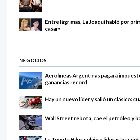
Entre lágrimas, La Joaqui habló por pri
casar»
NEGOCIOS
Aerolíneas Argentinas pagará impuestos
ganancias récord
Hay un nuevo líder y salió un clásico: 
Wall Street rebota, cae el petróleo y ba
La Toyota Hilux volvió a liderar las ven