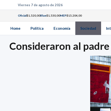
Saltar
Viernes 7 de agosto de 2026
al
Oficial
$1.520,00
Blue
$1.530,00
MEP
$15.204,00
contenido
Home
Política
Economía
Sociedad
In
Consideraron al padre 