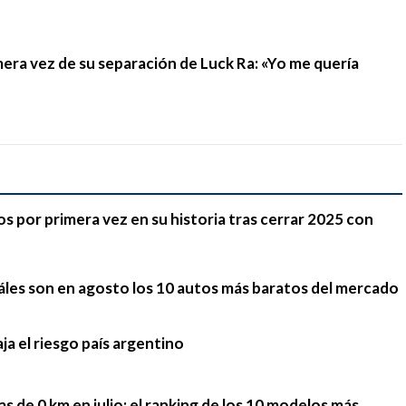
mera vez de su separación de Luck Ra: «Yo me quería
 por primera vez en su historia tras cerrar 2025 con
cuáles son en agosto los 10 autos más baratos del mercado
ja el riesgo país argentino
tas de 0 km en julio: el ranking de los 10 modelos más