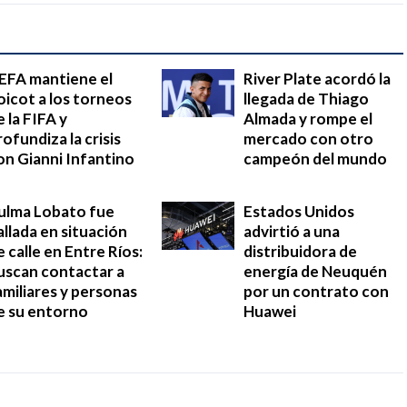
EFA mantiene el
River Plate acordó la
oicot a los torneos
llegada de Thiago
e la FIFA y
Almada y rompe el
rofundiza la crisis
mercado con otro
on Gianni Infantino
campeón del mundo
ulma Lobato fue
Estados Unidos
allada en situación
advirtió a una
e calle en Entre Ríos:
distribuidora de
uscan contactar a
energía de Neuquén
amiliares y personas
por un contrato con
e su entorno
Huawei