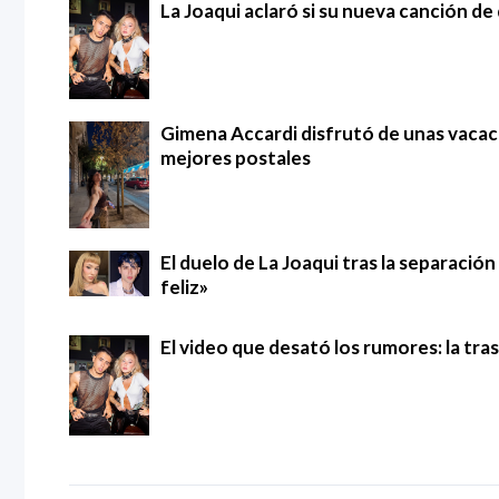
La Joaqui aclaró si su nueva canción d
Gimena Accardi disfrutó de unas vacac
mejores postales
El duelo de La Joaqui tras la separació
feliz»
El video que desató los rumores: la tra