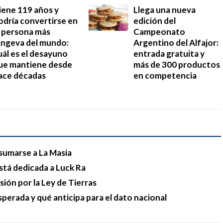
iene 119 años y
Llega una nueva
odría convertirse en
edición del
a persona más
Campeonato
ongeva del mundo:
Argentino del Alfajor:
uál es el desayuno
entrada gratuita y
ue mantiene desde
más de 300 productos
ace décadas
en competencia
sumarse a La Masia
stá dedicada a Luck Ra
esión por la Ley de Tierras
sperada y qué anticipa para el dato nacional