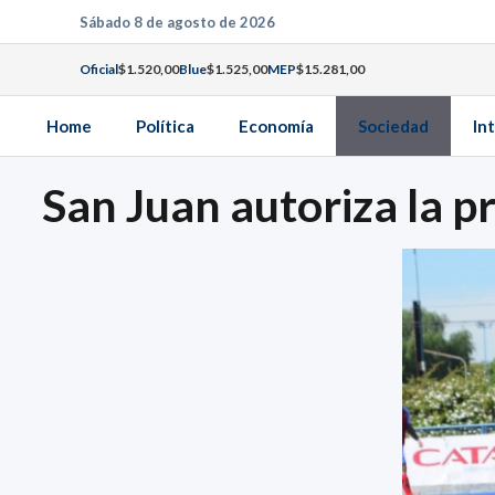
Saltar
Sábado 8 de agosto de 2026
al
Oficial
$1.520,00
Blue
$1.525,00
MEP
$15.281,00
contenido
Home
Política
Economía
Sociedad
In
San Juan autoriza la pr