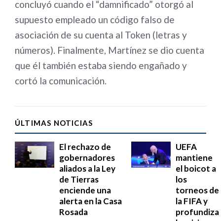
concluyó cuando el “damnificado” otorgó al
supuesto empleado un código falso de
asociación de su cuenta al Token (letras y
números). Finalmente, Martínez se dio cuenta
que él también estaba siendo engañado y
cortó la comunicación.
ÚLTIMAS NOTICIAS
El rechazo de
UEFA
gobernadores
mantiene
aliados a la Ley
el boicot a
de Tierras
los
enciende una
torneos de
alerta en la Casa
la FIFA y
Rosada
profundiza