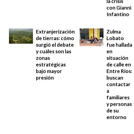
la crisis
con Gianni
Infantino
Extranjerización
Zulma
de tierras: cómo
Lobato
surgió el debate
fue hallada
y cuáles son las
en
zonas
situación
estratégicas
de calle en
bajo mayor
Entre Ríos:
presión
buscan
contactar
a
familiares
y personas
de su
entorno