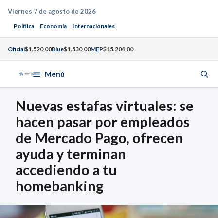
Saltar
Viernes 7 de agosto de 2026
al
Política
Economía
Internacionales
contenido
Oficial
$1.520,00
Blue
$1.530,00
MEP
$15.204,00
Menú
Nuevas estafas virtuales: se
hacen pasar por empleados
de Mercado Pago, ofrecen
ayuda y terminan
accediendo a tu
homebanking