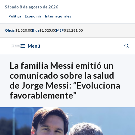
Saltar
Sábado 8 de agosto de 2026
al
Política
Economía
Internacionales
contenido
Oficial
$1.520,00
Blue
$1.525,00
MEP
$15.281,00
Menú
La familia Messi emitió un
comunicado sobre la salud
de Jorge Messi: “Evoluciona
favorablemente”