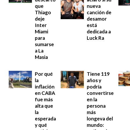
que
nueva
Thiago
canción de
deje
desamor
Inter
está
Miami
dedicada a
para
Luck Ra
sumarse
a La
Masia
Por qué
Tiene 119
la
años y
inflación
podría
en CABA
convertirse
fue más
en la
alta que
persona
la
más
esperada
longeva del
y qué
mundo: