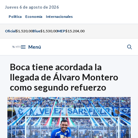
Saltar
Jueves 6 de agosto de 2026
al
Política
Economía
Internacionales
contenido
Oficial
$1.520,00
Blue
$1.530,00
MEP
$15.204,00
Menú
Boca tiene acordada la
llegada de Álvaro Montero
como segundo refuerzo