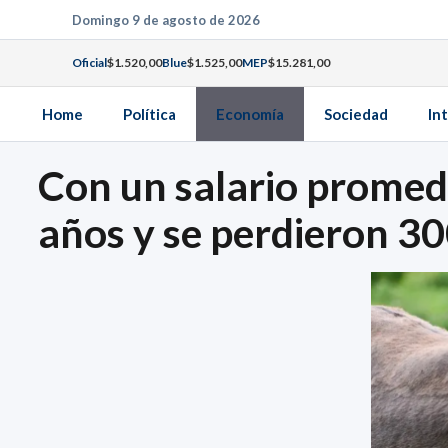
Saltar
Domingo 9 de agosto de 2026
al
Oficial
$1.520,00
Blue
$1.525,00
MEP
$15.281,00
contenido
Home
Política
Economía
Sociedad
In
Con un salario promed
años y se perdieron 3