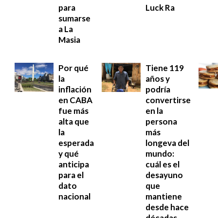
para
Luck Ra
sumarse
a La
Masia
Por qué
Tiene 119
la
años y
inflación
podría
en CABA
convertirse
fue más
en la
alta que
persona
la
más
esperada
longeva del
y qué
mundo:
anticipa
cuál es el
para el
desayuno
dato
que
nacional
mantiene
desde hace
décadas