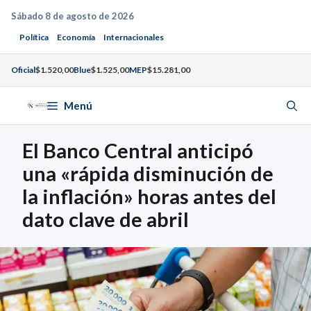
Saltar
Sábado 8 de agosto de 2026
al
Política
Economía
Internacionales
contenido
Oficial
$1.520,00
Blue
$1.525,00
MEP
$15.281,00
Menú
El Banco Central anticipó
una «rápida disminución de
la inflación» horas antes del
dato clave de abril