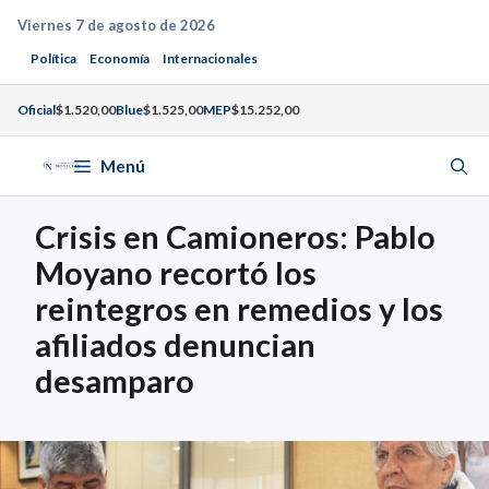
Saltar
Viernes 7 de agosto de 2026
al
Política
Economía
Internacionales
contenido
Oficial
$1.520,00
Blue
$1.525,00
MEP
$15.252,00
Menú
Crisis en Camioneros: Pablo
Moyano recortó los
reintegros en remedios y los
afiliados denuncian
desamparo