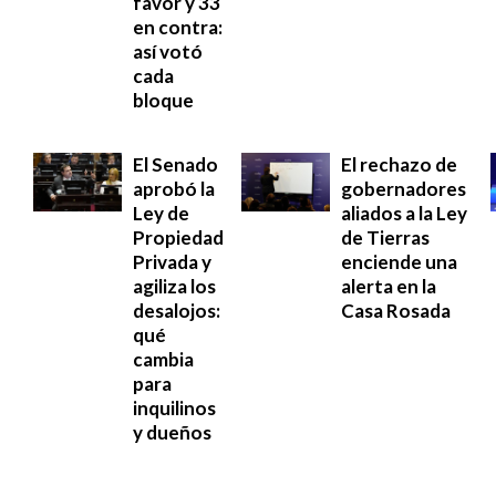
favor y 33
en contra:
así votó
cada
bloque
El Senado
El rechazo de
aprobó la
gobernadores
Ley de
aliados a la Ley
Propiedad
de Tierras
Privada y
enciende una
agiliza los
alerta en la
desalojos:
Casa Rosada
qué
cambia
para
inquilinos
y dueños