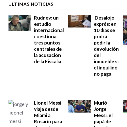
ÚLTIMAS NOTICIAS
Rudnev: un
Desalojo
estudio
exprés: en
internacional
10 días se
cuestiona
podrá
tres puntos
pedir la
centrales de
devolución
la acusación
del
de la Fiscalía
inmueble si
el inquilino
no paga
Lionel Messi
Murió
viaja desde
Jorge
Miami a
Messi, el
Rosario para
papá de