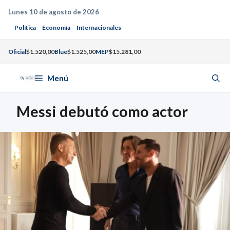
Saltar
Lunes 10 de agosto de 2026
al
Política
Economía
Internacionales
contenido
Oficial
$1.520,00
Blue
$1.525,00
MEP
$15.281,00
Menú
Messi debutó como actor