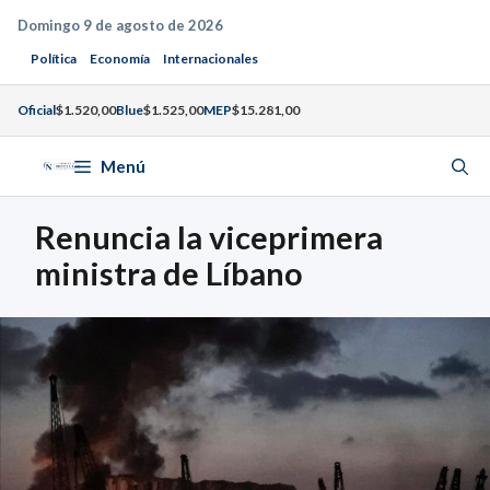
Saltar
Domingo 9 de agosto de 2026
al
Política
Economía
Internacionales
contenido
Oficial
$1.520,00
Blue
$1.525,00
MEP
$15.281,00
Menú
Renuncia la viceprimera
ministra de Líbano