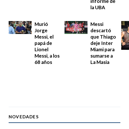
informe de
la UBA
Murió
Messi
Jorge
descartó
Messi, el
que Thiago
papá de
deje Inter
Lionel
Miami para
Messi, a los
sumarse a
68 años
La Masia
NOVEDADES