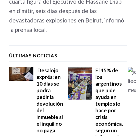
cuarta figura del Ejecutivo de Hassane Diab
en dimitir, seis días después de las
devastadoras explosiones en Beirut, informó
la prensa local.
ÚLTIMAS NOTICIAS
Desalojo
El 45% de
exprés: en
los
10 días se
argentinos
podrá
que pide
pedir la
ayuda en
devolución
templos lo
del
hace por
inmueble si
crisis
el inquilino
económica,
no paga
según un