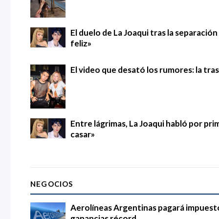
El duelo de La Joaqui tras la separació
feliz»
El video que desató los rumores: la tra
Entre lágrimas, La Joaqui habló por pri
casar»
NEGOCIOS
Aerolíneas Argentinas pagará impuestos
ganancias récord