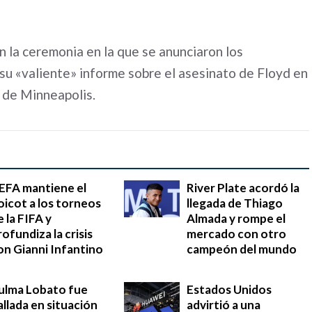
n la ceremonia en la que se anunciaron los
su «valiente» informe sobre el asesinato de Floyd en
a de Minneapolis.
EFA mantiene el
River Plate acordó la
oicot a los torneos
llegada de Thiago
e la FIFA y
Almada y rompe el
rofundiza la crisis
mercado con otro
on Gianni Infantino
campeón del mundo
ulma Lobato fue
Estados Unidos
allada en situación
advirtió a una