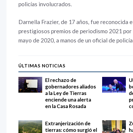
policías involucrados.
Darnella Frazier, de 17 años, fue reconocida e
prestigiosos premios de periodismo 2021 por 
mayo de 2020, a manos de un oficial de policí
ÚLTIMAS NOTICIAS
El rechazo de
U
gobernadores aliados
b
a la Ley de Tierras
d
enciende una alerta
p
en la Casa Rosada
c
Extranjerización de
Z
tierras: cómo surgió el
h