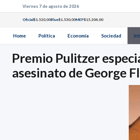
Saltar
Viernes 7 de agosto de 2026
al
Oficial
$1.520,00
Blue
$1.530,00
MEP
$15.204,00
contenido
Home
Política
Economía
Sociedad
In
Premio Pulitzer especia
asesinato de George F