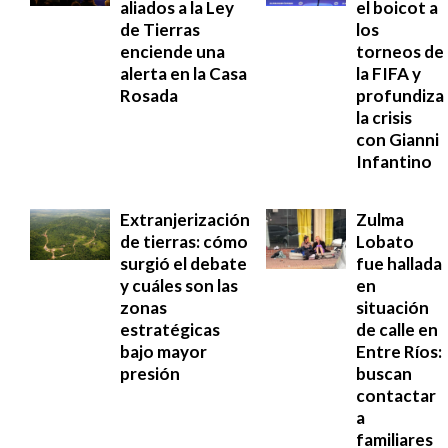
aliados a la Ley
el boicot a
de Tierras
los
enciende una
torneos de
alerta en la Casa
la FIFA y
Rosada
profundiza
la crisis
con Gianni
Infantino
Extranjerización
Zulma
de tierras: cómo
Lobato
surgió el debate
fue hallada
y cuáles son las
en
zonas
situación
estratégicas
de calle en
bajo mayor
Entre Ríos:
presión
buscan
contactar
a
familiares