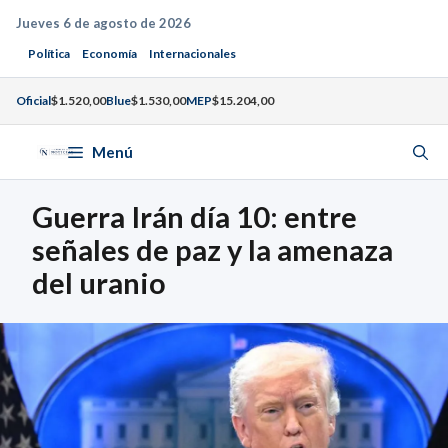
Saltar
Jueves 6 de agosto de 2026
al
Política
Economía
Internacionales
contenido
Oficial
$1.520,00
Blue
$1.530,00
MEP
$15.204,00
Menú
Guerra Irán día 10: entre
señales de paz y la amenaza
del uranio