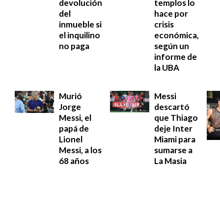
devolución
templos lo
del
hace por
inmueble si
crisis
el inquilino
económica,
no paga
según un
informe de
la UBA
Murió
Messi
Jorge
descartó
Messi, el
que Thiago
papá de
deje Inter
Lionel
Miami para
Messi, a los
sumarse a
68 años
La Masia