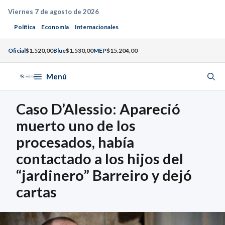
Saltar
Viernes 7 de agosto de 2026
al
Política
Economía
Internacionales
contenido
Oficial
$1.520,00
Blue
$1.530,00
MEP
$15.204,00
Menú
Caso D’Alessio: Apareció
muerto uno de los
procesados, había
contactado a los hijos del
“jardinero” Barreiro y dejó
cartas