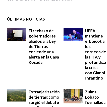
ÚLTIMAS NOTICIAS
El rechazo de
UEFA
gobernadores
mantiene
aliados a la Ley
el boicot a
de Tierras
los
enciende una
torneos de
alerta en la Casa
la FIFA y
Rosada
profundiza
la crisis
con Gianni
Infantino
Extranjerización
Zulma
de tierras: cómo
Lobato
surgió el debate
fue hallada