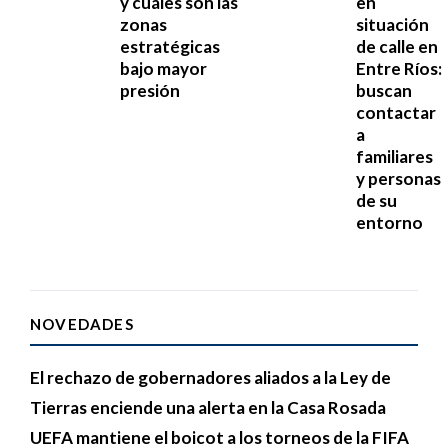
y cuáles son las
en
zonas
situación
estratégicas
de calle en
bajo mayor
Entre Ríos:
presión
buscan
contactar
a
familiares
y personas
de su
entorno
NOVEDADES
El rechazo de gobernadores aliados a la Ley de
Tierras enciende una alerta en la Casa Rosada
UEFA mantiene el boicot a los torneos de la FIFA