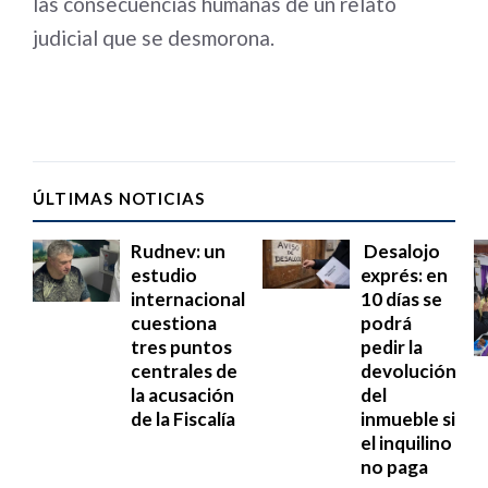
las consecuencias humanas de un relato
judicial que se desmorona.
ÚLTIMAS NOTICIAS
Rudnev: un
Desalojo
estudio
exprés: en
internacional
10 días se
cuestiona
podrá
tres puntos
pedir la
centrales de
devolución
la acusación
del
de la Fiscalía
inmueble si
el inquilino
no paga