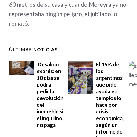
60 metros de su casa y cuando Moreyra ya no
representaba ningún peligro, el jubilado lo
remató.
ÚLTIMAS NOTICIAS
Desalojo
El 45% de
exprés: en
los
10 días se
argentinos
podrá
que pide
pedir la
ayuda en
devolución
templos lo
del
hace por
inmueble si
crisis
el inquilino
económica,
no paga
según un
informe de