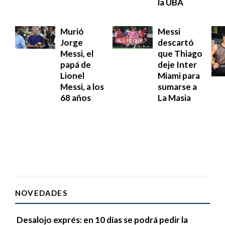
la UBA
Murió
Messi
Jorge
descartó
Messi, el
que Thiago
papá de
deje Inter
Lionel
Miami para
Messi, a los
sumarse a
68 años
La Masia
NOVEDADES
Desalojo exprés: en 10 días se podrá pedir la