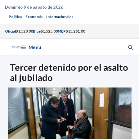
Saltar
Domingo 9 de agosto de 2026
al
Política
Economía
Internacionales
contenido
Oficial
$1.520,00
Blue
$1.525,00
MEP
$15.281,00
Menú
Tercer detenido por el asalto
al jubilado