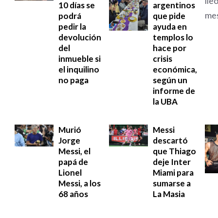
10 días se
argentinos
podrá
que pide
pedir la
ayuda en
devolución
templos lo
del
hace por
inmueble si
crisis
el inquilino
económica,
no paga
según un
informe de
la UBA
Murió
Messi
Jorge
descartó
Messi, el
que Thiago
papá de
deje Inter
Lionel
Miami para
Messi, a los
sumarse a
68 años
La Masia