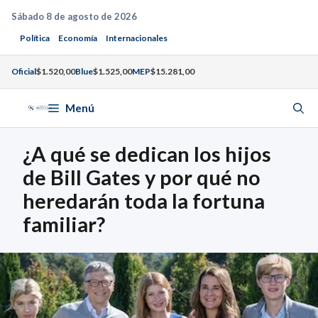
Saltar
Sábado 8 de agosto de 2026
al
Política
Economía
Internacionales
contenido
Oficial
$1.520,00
Blue
$1.525,00
MEP
$15.281,00
Menú
¿A qué se dedican los hijos
de Bill Gates y por qué no
heredarán toda la fortuna
familiar?