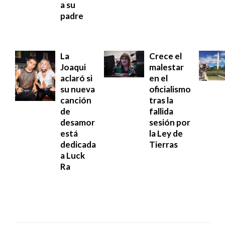
a su
padre
La
Crece el
Joaqui
malestar
aclaró si
en el
su nueva
oficialismo
canción
tras la
de
fallida
desamor
sesión por
está
la Ley de
dedicada
Tierras
a Luck
Ra