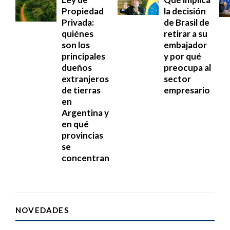
Propiedad
la decisión
Privada:
de Brasil de
quiénes
retirar a su
son los
embajador
principales
y por qué
dueños
preocupa al
extranjeros
sector
de tierras
empresario
en
Argentina y
en qué
provincias
se
concentran
NOVEDADES