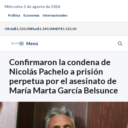
Saltar
Miércoles 5 de agosto de 2026
al
Política
Economía
Internacionales
contenido
Oficial
$1.520,00
Blue
$1.540,00
MEP
$1.523,00
Menú
Confirmaron la condena de
Nicolás Pachelo a prisión
perpetua por el asesinato de
María Marta García Belsunce