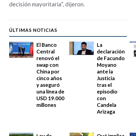
decisión mayoritaria”, dijeron.
ÚLTIMAS NOTICIAS
El Banco
La
Central
declaración
renovó el
de Facundo
swap con
Moyano
China por
ante la
cinco años
Justicia
y aseguró
tras el
una línea de
episodio
USD 19.000
con
millones
Candela
Arizaga
Ley de
Qué implica