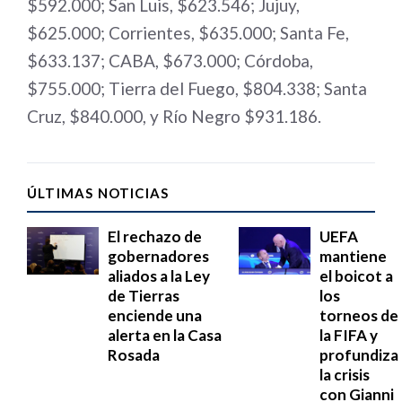
$592.000; San Luis, $623.546; Jujuy,
$625.000; Corrientes, $635.000; Santa Fe,
$633.137; CABA, $673.000; Córdoba,
$755.000; Tierra del Fuego, $804.338; Santa
Cruz, $840.000, y Río Negro $931.186.
ÚLTIMAS NOTICIAS
El rechazo de
UEFA
gobernadores
mantiene
aliados a la Ley
el boicot a
de Tierras
los
enciende una
torneos de
alerta en la Casa
la FIFA y
Rosada
profundiza
la crisis
con Gianni