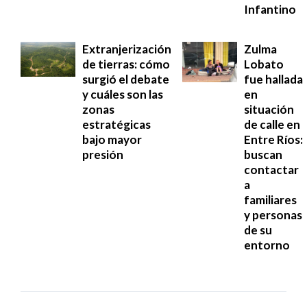
Infantino
Extranjerización
Zulma
de tierras: cómo
Lobato
surgió el debate
fue hallada
y cuáles son las
en
zonas
situación
estratégicas
de calle en
bajo mayor
Entre Ríos:
presión
buscan
contactar
a
familiares
y personas
de su
entorno