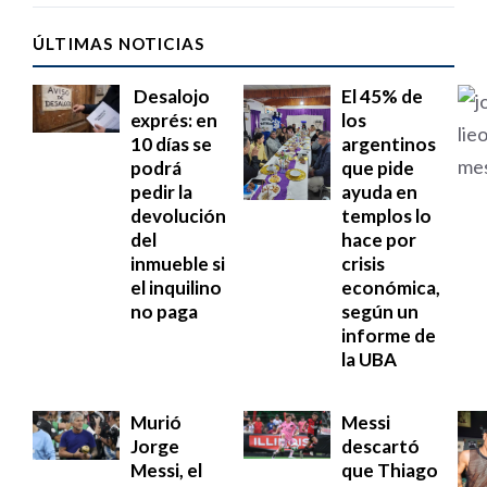
ÚLTIMAS NOTICIAS
Desalojo
El 45% de
exprés: en
los
10 días se
argentinos
podrá
que pide
pedir la
ayuda en
devolución
templos lo
del
hace por
inmueble si
crisis
el inquilino
económica,
no paga
según un
informe de
la UBA
Murió
Messi
Jorge
descartó
Messi, el
que Thiago