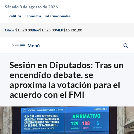
Saltar
Sábado 8 de agosto de 2026
al
Política
Economía
Internacionales
contenido
Oficial
$1.520,00
Blue
$1.525,00
MEP
$15.281,00
Menú
Sesión en Diputados: Tras un
encendido debate, se
aproxima la votación para el
acuerdo con el FMI