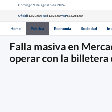
Saltar
Domingo 9 de agosto de 2026
al
Oficial
$1.520,00
Blue
$1.525,00
MEP
$15.281,00
contenido
Home
Política
Economía
Sociedad
In
Falla masiva en Merca
operar con la billetera 