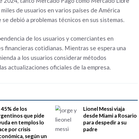
 de 2024, tanto Mercado Pago como Mercado Libre
 miles de usuarios en varios países de América
e se debió a problemas técnicos en sus sistemas.
pendencia de los usuarios y comerciantes en
es financieras cotidianas. Mientras se espera una
mienda a los usuarios considerar métodos
as actualizaciones oficiales de la empresa.
l 45% de los
Lionel Messi viaja
rgentinos que pide
desde Miami a Rosario
yuda en templos lo
para despedir a su
ace por crisis
padre
conómica, según un