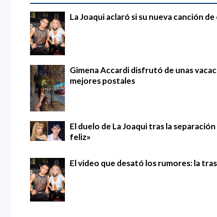
La Joaqui aclaró si su nueva canción d
Gimena Accardi disfrutó de unas vacac
mejores postales
El duelo de La Joaqui tras la separació
feliz»
El video que desató los rumores: la tra