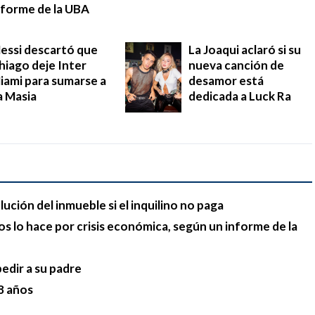
nforme de la UBA
essi descartó que
La Joaqui aclaró si su
hiago deje Inter
nueva canción de
iami para sumarse a
desamor está
a Masia
dedicada a Luck Ra
lución del inmueble si el inquilino no paga
s lo hace por crisis económica, según un informe de la
pedir a su padre
68 años