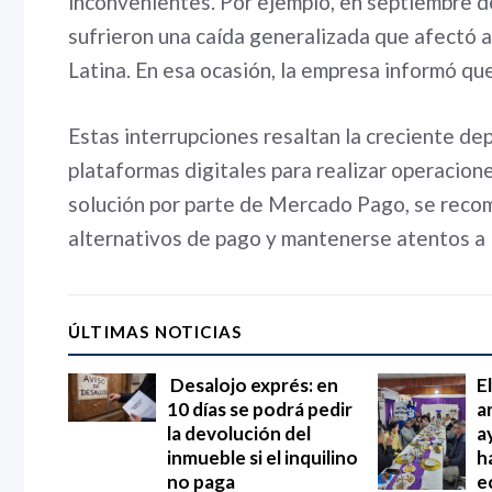
inconvenientes. Por ejemplo, en septiembre
sufrieron una caída generalizada que afectó a
Latina. En esa ocasión, la empresa informó qu
Estas interrupciones resaltan la creciente de
plataformas digitales para realizar operacion
solución por parte de Mercado Pago, se reco
alternativos de pago y mantenerse atentos a l
ÚLTIMAS NOTICIAS
Desalojo exprés: en
E
10 días se podrá pedir
a
la devolución del
a
inmueble si el inquilino
h
no paga
e