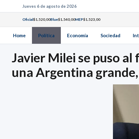
Saltar
Jueves 6 de agosto de 2026
al
Oficial
$1.520,00
Blue
$1.540,00
MEP
$1.523,00
contenido
Home
Política
Economía
Sociedad
In
Javier Milei se puso al
una Argentina grande,