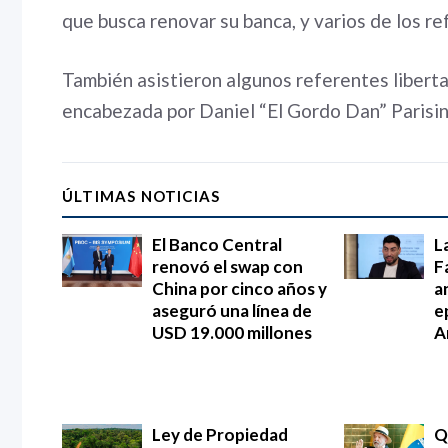
que busca renovar su banca, y varios de los r
También asistieron algunos referentes libertar
encabezada por Daniel “El Gordo Dan” Parisin
ÚLTIMAS NOTICIAS
El Banco Central
L
renovó el swap con
F
China por cinco años y
an
aseguró una línea de
e
USD 19.000 millones
A
Ley de Propiedad
Q