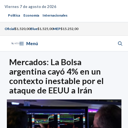
Saltar
Viernes 7 de agosto de 2026
al
Política
Economía
Internacionales
contenido
Oficial
$1.520,00
Blue
$1.525,00
MEP
$15.252,00
Menú
Mercados: La Bolsa
argentina cayó 4% en un
contexto inestable por el
ataque de EEUU a Irán