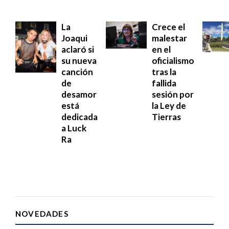
La
Crece el
Joaqui
malestar
aclaró si
en el
su nueva
oficialismo
canción
tras la
de
fallida
desamor
sesión por
está
la Ley de
dedicada
Tierras
a Luck
Ra
NOVEDADES