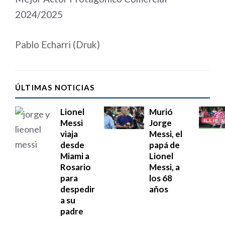
2024/2025
Pablo Echarri (Druk)
ÚLTIMAS NOTICIAS
Lionel
Murió
Messi
Jorge
viaja
Messi, el
desde
papá de
Miami a
Lionel
Rosario
Messi, a
para
los 68
despedir
años
a su
padre