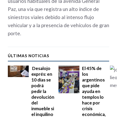
usuarios habituales de la avenida General
Paz, una vía que registra un alto índice de
siniestros viales debido al intenso flujo
vehicular y a la presencia de vehículos de gran
porte.
ÚLTIMAS NOTICIAS
Desalojo
El 45% de
exprés: en
los
10 días se
argentinos
podrá
que pide
pedir la
ayuda en
devolución
templos lo
del
hace por
inmueble si
crisis
el inquilino
económica,