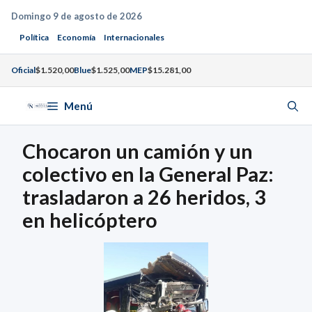
Saltar
Domingo 9 de agosto de 2026
al
Política
Economía
Internacionales
contenido
Oficial
$1.520,00
Blue
$1.525,00
MEP
$15.281,00
Menú
Chocaron un camión y un
colectivo en la General Paz:
trasladaron a 26 heridos, 3
en helicóptero