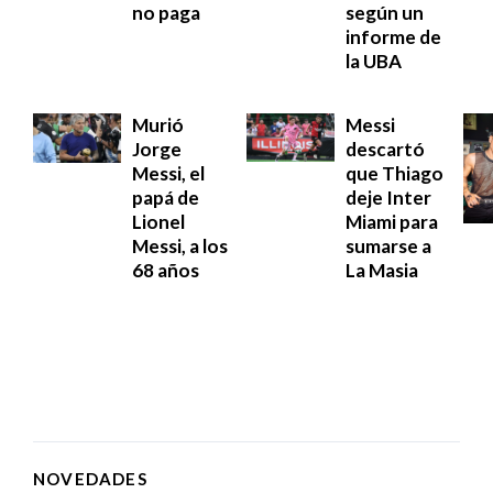
no paga
según un
informe de
la UBA
Murió
Messi
Jorge
descartó
Messi, el
que Thiago
papá de
deje Inter
Lionel
Miami para
Messi, a los
sumarse a
68 años
La Masia
NOVEDADES