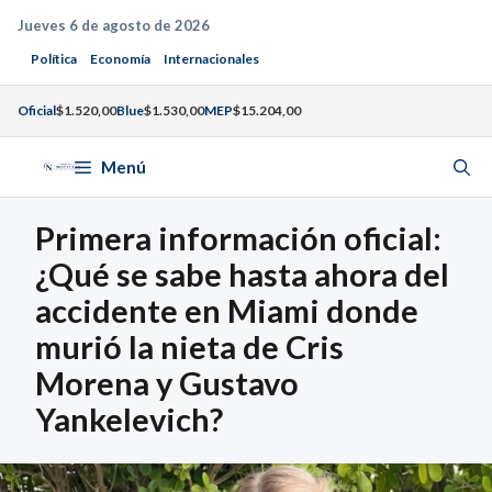
Saltar
Jueves 6 de agosto de 2026
al
Política
Economía
Internacionales
contenido
Oficial
$1.520,00
Blue
$1.530,00
MEP
$15.204,00
Menú
Primera información oficial:
¿Qué se sabe hasta ahora del
accidente en Miami donde
murió la nieta de Cris
Morena y Gustavo
Yankelevich?