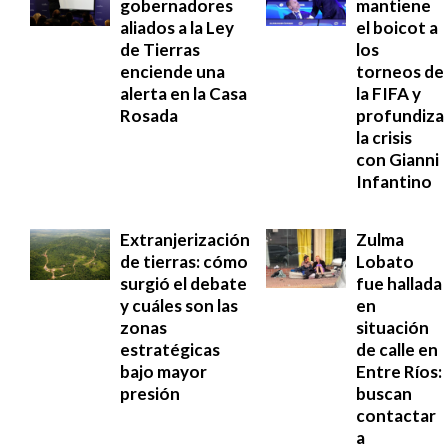
gobernadores
mantiene
aliados a la Ley
el boicot a
de Tierras
los
enciende una
torneos de
alerta en la Casa
la FIFA y
Rosada
profundiza
la crisis
con Gianni
Infantino
Extranjerización
Zulma
de tierras: cómo
Lobato
surgió el debate
fue hallada
y cuáles son las
en
zonas
situación
estratégicas
de calle en
bajo mayor
Entre Ríos:
presión
buscan
contactar
a