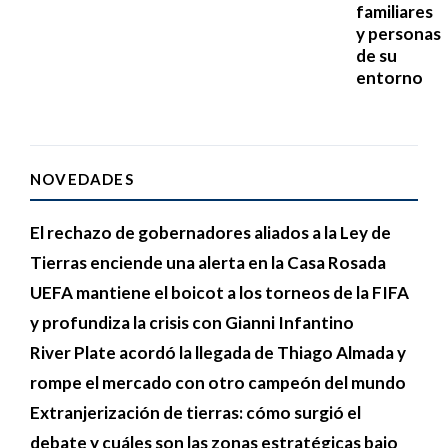
familiares
y personas
de su
entorno
NOVEDADES
El rechazo de gobernadores aliados a la Ley de
Tierras enciende una alerta en la Casa Rosada
UEFA mantiene el boicot a los torneos de la FIFA
y profundiza la crisis con Gianni Infantino
River Plate acordó la llegada de Thiago Almada y
rompe el mercado con otro campeón del mundo
Extranjerización de tierras: cómo surgió el
debate y cuáles son las zonas estratégicas bajo