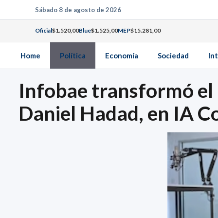
Saltar
Sábado 8 de agosto de 2026
al
Oficial
$1.520,00
Blue
$1.525,00
MEP
$15.281,00
contenido
Home
Política
Economía
Sociedad
In
Infobae transformó el p
Daniel Hadad, en IA C