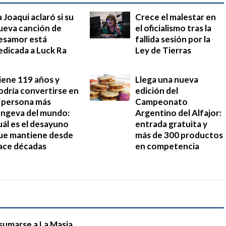
a Joaqui aclaró si su
Crece el malestar en
ueva canción de
el oficialismo tras la
esamor está
fallida sesión por la
edicada a Luck Ra
Ley de Tierras
iene 119 años y
Llega una nueva
odría convertirse en
edición del
a persona más
Campeonato
ongeva del mundo:
Argentino del Alfajor:
uál es el desayuno
entrada gratuita y
ue mantiene desde
más de 300 productos
ace décadas
en competencia
sumarse a La Masia