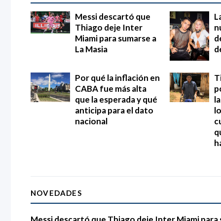
Messi descartó que
L
Thiago deje Inter
n
Miami para sumarse a
d
La Masia
d
Por qué la inflación en
T
CABA fue más alta
p
que la esperada y qué
l
anticipa para el dato
l
nacional
c
q
h
NOVEDADES
Messi descartó que Thiago deje Inter Miami para 