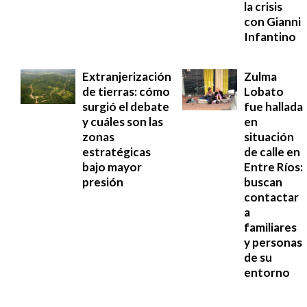
la crisis
con Gianni
Infantino
Extranjerización
Zulma
de tierras: cómo
Lobato
surgió el debate
fue hallada
y cuáles son las
en
zonas
situación
estratégicas
de calle en
bajo mayor
Entre Ríos:
presión
buscan
contactar
a
familiares
y personas
de su
entorno