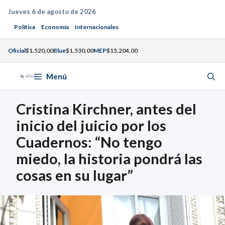
Saltar
Jueves 6 de agosto de 2026
al
Política
Economía
Internacionales
contenido
Oficial
$1.520,00
Blue
$1.530,00
MEP
$15.204,00
Menú
Cristina Kirchner, antes del
inicio del juicio por los
Cuadernos: “No tengo
miedo, la historia pondrá las
cosas en su lugar”