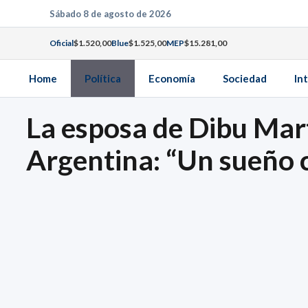
Saltar
Sábado 8 de agosto de 2026
al
Oficial
$1.520,00
Blue
$1.525,00
MEP
$15.281,00
contenido
Home
Política
Economía
Sociedad
In
La esposa de Dibu Mart
Argentina: “Un sueño 