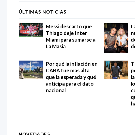
ÚLTIMAS NOTICIAS
Messi descartó que
L
Thiago deje Inter
n
Miami para sumarse a
d
La Masia
d
Por qué la inflación en
T
CABA fue más alta
p
que la esperada y qué
l
anticipa para el dato
l
nacional
c
q
h
NOVEDADES