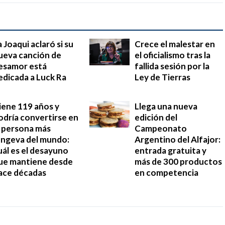
a Joaqui aclaró si su
Crece el malestar en
ueva canción de
el oficialismo tras la
esamor está
fallida sesión por la
edicada a Luck Ra
Ley de Tierras
iene 119 años y
Llega una nueva
odría convertirse en
edición del
a persona más
Campeonato
ongeva del mundo:
Argentino del Alfajor:
uál es el desayuno
entrada gratuita y
ue mantiene desde
más de 300 productos
ace décadas
en competencia